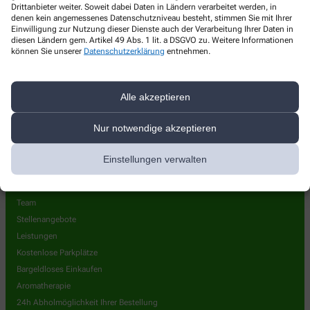
Drittanbieter weiter. Soweit dabei Daten in Ländern verarbeitet werden, in
Viehstrich-Apotheke
denen kein angemessenes Datenschutzniveau besteht, stimmen Sie mit Ihrer
Einwilligung zur Nutzung dieser Dienste auch der Verarbeitung Ihrer Daten in
Obere Hauptstr. 79
,
76889
Steinfeld
diesen Ländern gem. Artikel 49 Abs. 1 lit. a DSGVO zu. Weitere Informationen
können Sie unserer
Datenschutzerklärung
entnehmen.
06340/1088
06340/92650
Alle akzeptieren
bestellung@viehstrich-apotheke.de
Nur notwendige akzeptieren
Einstellungen verwalten
Über uns
Team
Stellenangebote
Leistungen
Kostenlose Parkplätze
Bargeldloses Einkaufen
Aromatherapie
24h Abholmöglichkeit Ihrer Bestellung