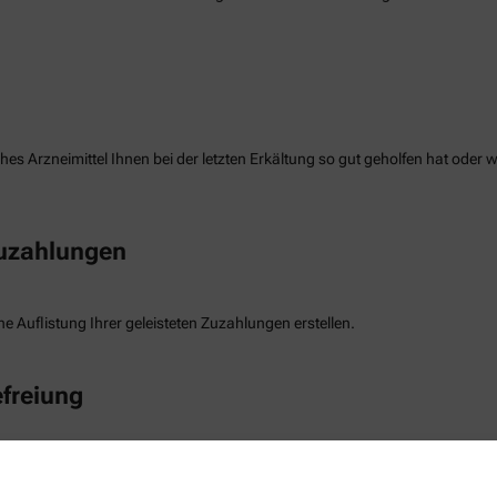
es Arzneimittel Ihnen bei der letzten Erkältung so gut geholfen hat oder 
Zuzahlungen
e Auflistung Ihrer geleisteten Zuzahlungen erstellen.
freiung
die Befreiung der gesetzlichen Zuzahlung haben, können wir diese Info s