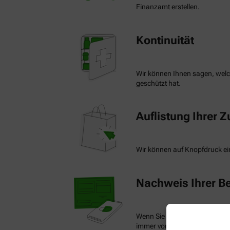
Finanzamt erstellen.
Kontinuität
Wir können Ihnen sagen, welch
geschützt hat.
Auflistung Ihrer 
Wir können auf Knopfdruck ein
Nachweis Ihrer Be
Wenn Sie einen Ausweis über 
immer vorzeigen.