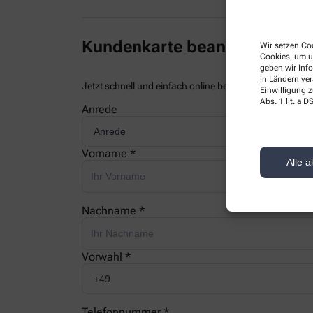
Kundenkarte beantragen
Wir setzen Coo
Cookies, um u
geben wir Inf
in Ländern ve
Jetzt schnell und einfach online beantragen und beim
Einwilligung z
Abs. 1 lit. a
Anrede
Vorname *
Alle a
Nachname *
Vorwahl *
Telefonnummer *