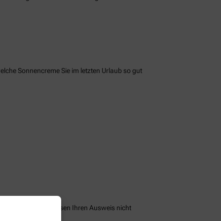
welche Sonnencreme Sie im letzten Urlaub so gut
peichern und Sie müssen Ihren Ausweis nicht