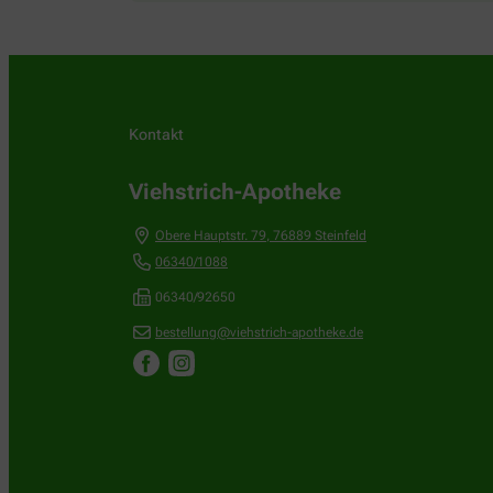
Kontakt
Viehstrich-Apotheke
Obere Hauptstr. 79
,
76889
Steinfeld
06340/1088
06340/92650
bestellung@viehstrich-apotheke.de