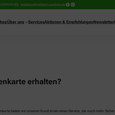
6340/92650
bestellung@viehstrich-apotheke.de
shop
Über uns
Services
Aktionen & Empfehlungen
Newsletter
nkarte erhalten?
karte bieten wir unseren Kund:innen einen Service, der noch mehr Sicherhe