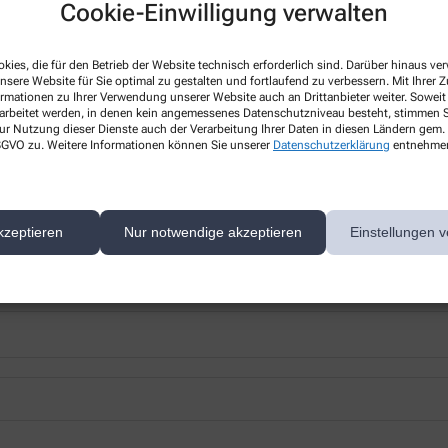
Cookie-Einwilligung verwalten
kies, die für den Betrieb der Website technisch erforderlich sind. Darüber hinaus v
nsere Website für Sie optimal zu gestalten und fortlaufend zu verbessern. Mit Ihrer
ormationen zu Ihrer Verwendung unserer Website auch an Drittanbieter weiter. Soweit
rarbeitet werden, in denen kein angemessenes Datenschutzniveau besteht, stimmen Si
 nächsten Besuch bei uns in der Apotheke abholen.
ur Nutzung dieser Dienste auch der Verarbeitung Ihrer Daten in diesen Ländern gem. 
 DSGVO zu. Weitere Informationen können Sie unserer
Datenschutzerklärung
entnehme
kzeptieren
Nur notwendige akzeptieren
Einstellungen v