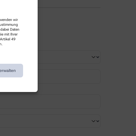
erwenden wir
 Zustimmung
 dabei Daten
e mit Ihrer
Artikel 49
n.
erwalten